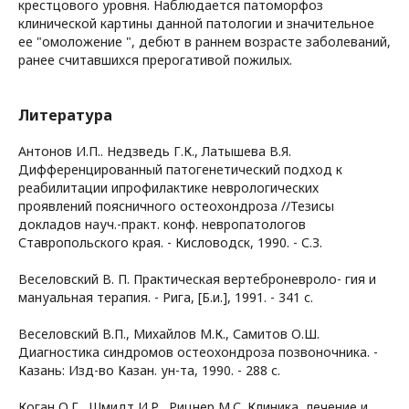
крестцового уровня. Наблюдается патоморфоз
клинической картины данной патологии и значительное
ее "омоложение ", дебют в раннем возрасте заболеваний,
ранее считавшихся прерогативой пожилых.
Литература
Антонов И.П.. Недзведь Г.К., Латышева В.Я.
Дифференцированный патогенетический подход к
реабилитации ипрофилактике неврологических
проявлений поясничного остеохондроза //Тезисы
докладов науч.-практ. конф. невропатологов
Ставропольского края. - Кисловодск, 1990. - С.З.
Веселовский В. П. Практическая вертеброневроло- гия и
мануальная терапия. - Рига, [Б.и.], 1991. - 341 с.
Веселовский В.П., Михайлов М.К., Самитов О.Ш.
Диагностика синдромов остеохондроза позвоночника. -
Казань: Изд-во Казан. ун-та, 1990. - 288 с.
Коган О.Г., Шмидт И.Р., Рицнер М.С. Клиника, лечение и