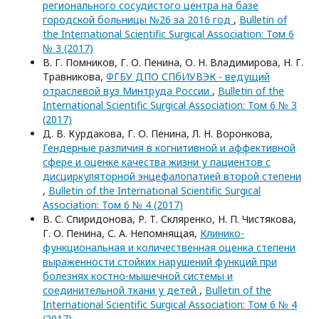
регионального сосудистого центра на базе
городской больницы №26 за 2016 год
,
Bulletin of
the International Scientific Surgical Association: Том 6
№ 3 (2017)
В. Г. Помников, Г. О. Пенина, О. Н. Владимирова, Н. Г.
Травникова,
ФГБУ ДПО СПбИУВЭК - ведущий
отраслевой вуз Минтруда России
,
Bulletin of the
International Scientific Surgical Association: Том 6 № 3
(2017)
Д. В. Курдакова, Г. О. Пенина, Л. Н. Воронкова,
Гендерные различия в когнитивной и аффективной
сфере и оценке качества жизни у пациентов с
дисциркуляторной энцефалопатией второй степени
,
Bulletin of the International Scientific Surgical
Association: Том 6 № 4 (2017)
В. С. Спиридонова, Р. Т. Скляренко, Н. П. Чистякова,
Г. О. Пенина, С. А. Непомнящая,
Клинико-
функциональная и количественная оценка степени
выраженности стойких нарушений функций при
болезнях костно-мышечной системы и
соединительной ткани у детей
,
Bulletin of the
International Scientific Surgical Association: Том 6 № 4
(2017)