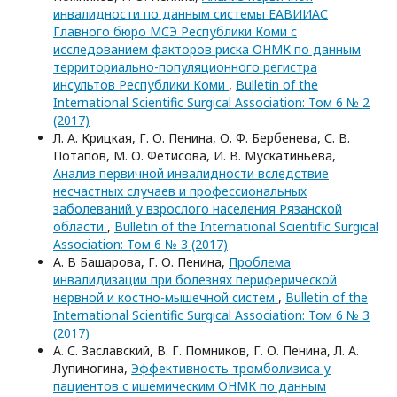
инвалидности по данным системы ЕАВИИАС
Главного бюро МСЭ Республики Коми с
исследованием факторов риска ОНМК по данным
территориально-популяционного регистра
инсультов Республики Коми
,
Bulletin of the
International Scientific Surgical Association: Том 6 № 2
(2017)
Л. А. Крицкая, Г. О. Пенина, О. Ф. Бербенева, С. В.
Потапов, М. О. Фетисова, И. В. Мускатиньева,
Анализ первичной инвалидности вследствие
несчастных случаев и профессиональных
заболеваний у взрослого населения Рязанской
области
,
Bulletin of the International Scientific Surgical
Association: Том 6 № 3 (2017)
А. В Башарова, Г. О. Пенина,
Проблема
инвалидизации при болезнях периферической
нервной и костно-мышечной систем
,
Bulletin of the
International Scientific Surgical Association: Том 6 № 3
(2017)
А. С. Заславский, В. Г. Помников, Г. О. Пенина, Л. А.
Лупиногина,
Эффективность тромболизиса у
пациентов с ишемическим ОНМК по данным