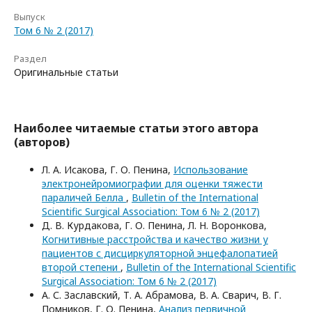
Выпуск
Том 6 № 2 (2017)
Раздел
Оригинальные статьи
Наиболее читаемые статьи этого автора
(авторов)
Л. А. Исакова, Г. О. Пенина,
Использование
электронейромиографии для оценки тяжести
параличей Белла
,
Bulletin of the International
Scientific Surgical Association: Том 6 № 2 (2017)
Д. В. Курдакова, Г. О. Пенина, Л. Н. Воронкова,
Когнитивные расстройства и качество жизни у
пациентов с дисциркуляторной энцефалопатией
второй степени
,
Bulletin of the International Scientific
Surgical Association: Том 6 № 2 (2017)
А. С. Заславский, Т. А. Абрамова, В. А. Сварич, В. Г.
Помников, Г. О. Пенина,
Анализ первичной