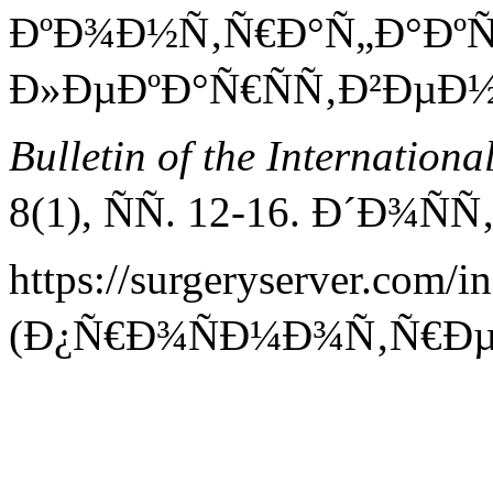
ÐºÐ¾Ð½Ñ‚Ñ€Ð°Ñ„Ð°ÐºÑ
Ð»ÐµÐºÐ°Ñ€ÑÑ‚Ð²ÐµÐ½
Bulletin of the Internationa
8(1), ÑÑ. 12-16. Ð´Ð¾
https://surgeryserver.com/
(Ð¿Ñ€Ð¾ÑÐ¼Ð¾Ñ‚Ñ€ÐµÐ