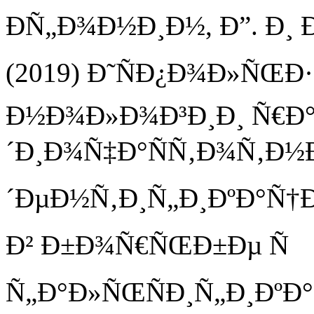
ÐÑ„Ð¾Ð½Ð¸Ð½, Ð”. Ð¸ 
(2019) Ð˜ÑÐ¿Ð¾Ð»ÑŒ
Ð½Ð¾Ð»Ð¾Ð³Ð¸Ð¸ Ñ€Ð
´Ð¸Ð¾Ñ‡Ð°ÑÑ‚Ð¾Ñ‚Ð½
´ÐµÐ½Ñ‚Ð¸Ñ„Ð¸ÐºÐ°Ñ†Ð¸
Ð² Ð±Ð¾Ñ€ÑŒÐ±Ðµ Ñ
Ñ„Ð°Ð»ÑŒÑÐ¸Ñ„Ð¸ÐºÐ°